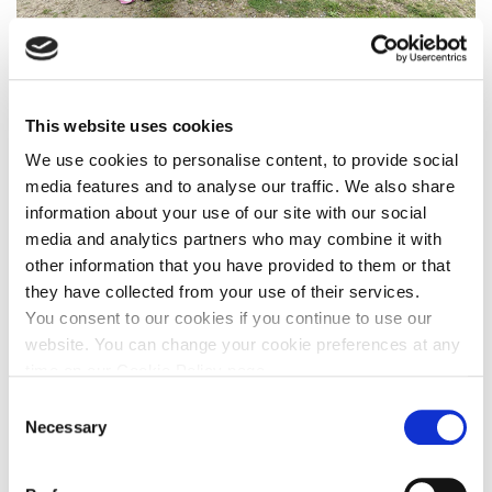
Följ oss
This website uses cookies
We use cookies to personalise content, to provide social
Dela
media features and to analyse our traffic. We also share
information about your use of our site with our social
media and analytics partners who may combine it with
other information that you have provided to them or that
they have collected from your use of their services.
Pressmeddelanden
You consent to our cookies if you continue to use our
website. You can change your cookie preferences at any
27 juli 2026
time on our Cookie Policy page.
Diamyd Medical ger en uppdatering om lärdomar från
Consent
interimsanalysen i DIAGNODE-3
Necessary
Selection
Finansiella Rapporter