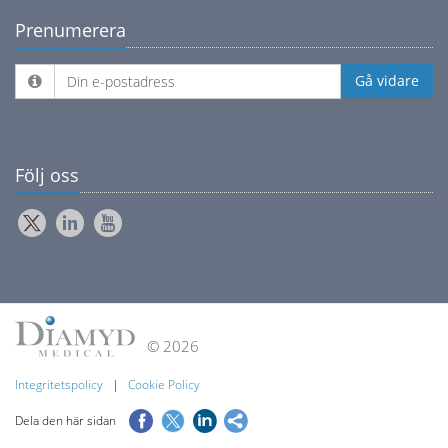
Prenumerera
Följ oss
©
2026
Integritetspolicy
|
Cookie Policy
Dela den här sidan