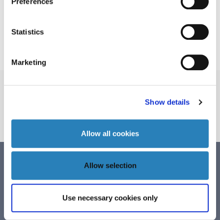
Preferences
24 juni 2026
Delårsrapport 3 25/26
Statistics
Marketing
Beställ GAD för
preklinisk forskning
Show details
BESTÄLL
Allow all cookies
Allow selection
Årsredovisning
13 november 2025
Use necessary cookies only