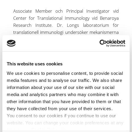
Associate Member och Principal Investigator vid
Center for Translational Immunology vid Benaroya
Research Institute. Dr. Longs laboratorium för
translationell immunologi undersöker mekanismerna
bakom förlusten av immuntolerans vid autoimmuna
sjukdomar och utforskar terapeutiska strategier för
att återställa den, inklusive faktorer som påverkar
olika behandlingssvar hos patienter. Medlem i
This website uses cookies
vetenskapliga rådet sedan 2025.
We use cookies to personalise content, to provide social
media features and to analyse our traffic. We also share
information about your use of our site with our social
PROFESSOR ÅKE LERNMARK
media and analytics partners who may combine it with
Lunds universitet/CRC, Malmö,
other information that you have provided to them or that
Institutionen för kliniska
they have collected from your use of their services.
vetenskaper
You consent to our cookies if you continue to use our
website. You can change your cookie preferences at any
time on our Cookie Policy page.