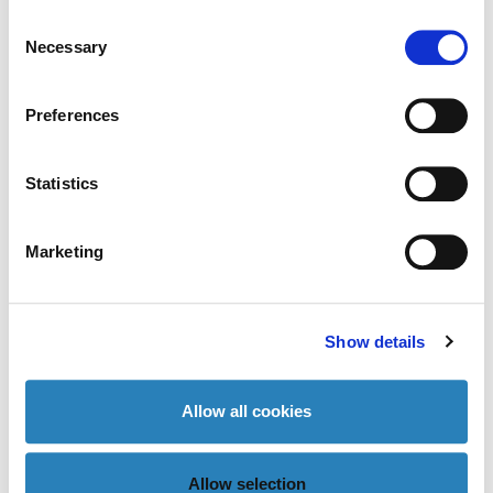
Som professor i Experimentell Diabetesforskning har
Consent
Åke Lernmark fokuserat sin forskning på diabetes
Necessary
Selection
och på ett tidigt stadium identifierat antigenet som
senare visat sig vara GAD. Han och hans kollegor var
Preferences
de första som klonade GAD65 från mänskliga celler
med biokemiska metoder och var därmed de första
som definierade antikroppar mot GAD65 hos
Statistics
patienter med typ 1-diabetes. Professor Lernmark
var den första att använda molekylära metoder för
att identifiera HLA-gener som är nödvändiga för att
Marketing
utveckla typ 1-diabetes. Professor Lernmark har varit
medlem i vetenskapliga rådet sedan 1996.
Show details
PROFESSOR DAVID LESLIE
Allow all cookies
Royal London and St.
Bartholomew's School of Medicine,
University of London, UK
Allow selection